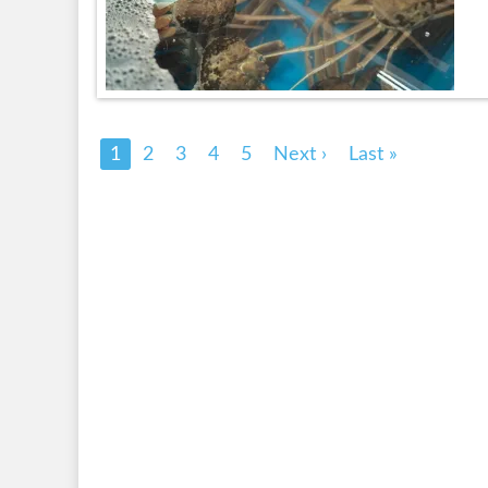
1
2
3
4
5
Next ›
Last »