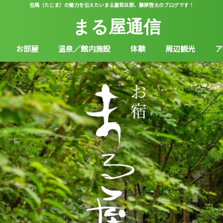
但馬（たじま）の魅力を伝えたいまる屋若旦那、藤原啓太のブログです！
まる屋通信
お部屋
温泉／館内施設
体験
周辺観光
ア