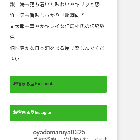
銀 海→落ち着いた味わいやキリッと感
竹 泉→旨味しっかりで燗酒向き
文太郎→華やかキレイな但馬杜氏の伝統継
承
個性豊かな日本酒をまる屋で楽しんでくだ
さい！
お宿まる屋Facebook
お宿まる屋Instagram
oyadomaruya0325
兵庫県香美町、柴山港の近くにある小