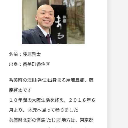
名前：藤原啓太
出身：香美町香住区
香美町の海側(香住)出身まる屋若旦那、藤
原啓太です
１０年間の大阪生活を終え、２０１６年６
月より、 地元へ帰って参りました
兵庫県北部の但馬(たじま)地方は、東京都