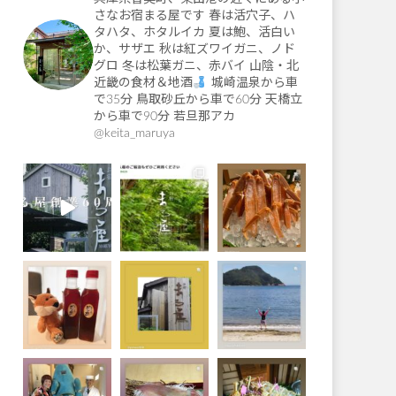
さなお宿まる屋です
春は活穴子、ハ
タハタ、ホタルイカ
夏は鮑、活白い
か、サザエ
秋は紅ズワイガニ、ノド
グロ
冬は松葉ガニ、赤バイ
山陰・北
近畿の食材＆地酒
城崎温泉から車
で35分
鳥取砂丘から車で60分
天橋立
から車で90分
若旦那アカ
@keita_maruya