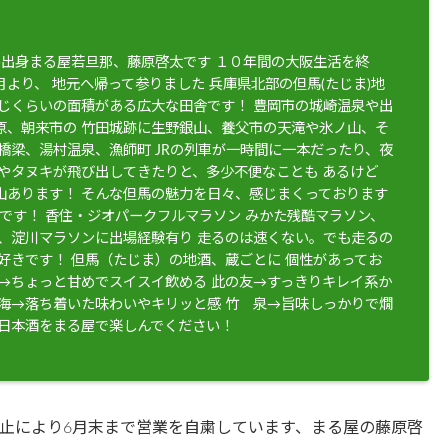
住)出身まる屋若旦那、藤原啓太です １０年間の大阪生活を終
より、 地元へ帰って参りました 兵庫県北部の但馬(たじま)地
同じくらいの面積がある広大な田舎です！ 豊岡市の城崎温泉や出
原、朝来市の 竹田城跡に生野銀山、養父市の天滝や氷ノ山、そ
橋梁、湯村温泉、漁師町 JRの列車が一時間に一本だったり、夜
鹿やタヌキが飛び出してきたりと、多少不便なことも あるけど
山あります！ そんな但馬の魅力を日々、感じまくっております
きです！ 香住・ジオパークフルマラソン みかた残酷マラソン、
5、淀川マラソンに出場経験有り 走るのは速くない。でも走るの
が好きです！ 但馬（たじま）の地酒、蔵ごとに 個性があってお
鶴→ちょっと甘めでスイスイ飲める 此の友→すっきりキレイ系か
 海→落ち着いた味わいやキリッと感 竹 泉→旨味しっかりで燗
な日本酒をまる屋で楽しんでください！
止により6月末まで営業を自粛しています、まる屋の藤原啓