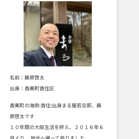
名前：藤原啓太
出身：香美町香住区
香美町の海側(香住)出身まる屋若旦那、藤
原啓太です
１０年間の大阪生活を終え、２０１６年６
月より、 地元へ帰って参りました