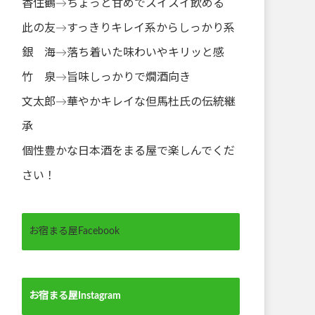
香住鶴→ちょっと甘めでスイスイ飲める
此の友→すっきりキレイ系からしっかり系
銀 海→落ち着いた味わいやキリッと感
竹 泉→旨味しっかりで燗酒向き
文太郎→華やかキレイな但馬杜氏の伝統継
承
個性豊かな日本酒をまる屋で楽しんでくだ
さい！
お宿まる屋Facebook
お宿まる屋Instagram