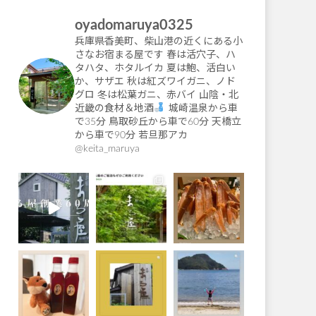
oyadomaruya0325
兵庫県香美町、柴山港の近くにある小
さなお宿まる屋です
春は活穴子、ハ
タハタ、ホタルイカ
夏は鮑、活白い
か、サザエ
秋は紅ズワイガニ、ノド
グロ
冬は松葉ガニ、赤バイ
山陰・北
近畿の食材＆地酒
城崎温泉から車
で35分
鳥取砂丘から車で60分
天橋立
から車で90分
若旦那アカ
@keita_maruya