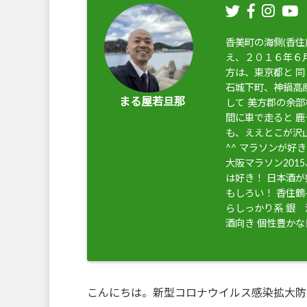
香美町の海側(香
え、２０１６年６月
方は、東京都と 
石城下町、神鍋高
まる屋若旦那
して 美方郡の余部
間に車で走ると 
も、ええとこが沢
^^ マラソンが好
大阪マラソン201
は好き！ 日本酒
もしろい！ 香住
らしっかり系 銀
酒向き 個性豊か
こんにちは。新型コロナウイルス感染拡大防