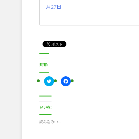
月27日
共有:
ク
F
リ
a
ッ
c
ク
e
し
b
て
o
T
o
いいね:
w
k
i
で
t
共
t
有
読み込み中…
e
す
r
る
で
に
共
は