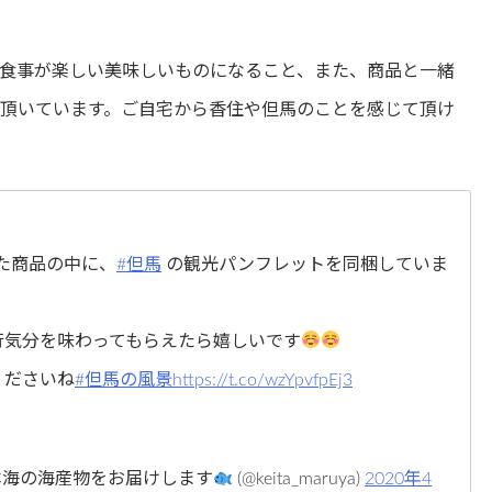
食事が楽しい美味しいものになること、また、商品と一緒
頂いています。ご自宅から香住や但馬のことを感じて頂け
頂いた商品の中に、
#但馬
の観光パンフレットを同梱していま
行気分を味わってもらえたら嬉しいです
くださいね
#但馬の風景
https://t.co/wzYpvfpEj3
て日本海の海産物をお届けします
(@keita_maruya)
2020年4