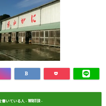
WRITER
を書いている人 -
-