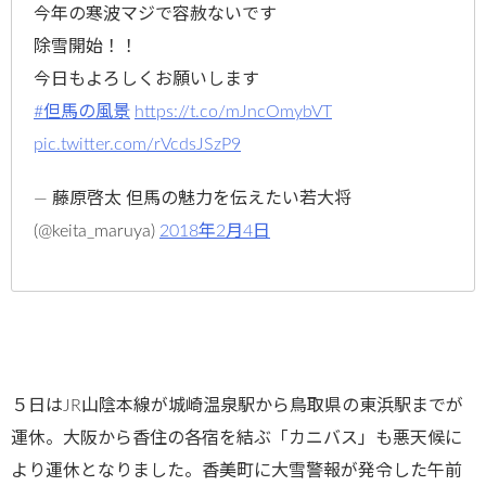
今年の寒波マジで容赦ないです
除雪開始！！
今日もよろしくお願いします
#但馬の風景
https://t.co/mJncOmybVT
pic.twitter.com/rVcdsJSzP9
— 藤原啓太 但馬の魅力を伝えたい若大将
(@keita_maruya)
2018年2月4日
５日はJR山陰本線が城崎温泉駅から鳥取県の東浜駅までが
運休。大阪から香住の各宿を結ぶ「カニバス」も悪天候に
より運休となりました。香美町に大雪警報が発令した午前