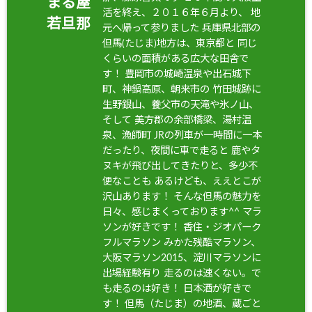
まる屋
活を終え、２０１６年６月より、 地
若旦那
元へ帰って参りました 兵庫県北部の
但馬(たじま)地方は、東京都と 同じ
くらいの面積がある広大な田舎で
す！ 豊岡市の城崎温泉や出石城下
町、神鍋高原、朝来市の 竹田城跡に
生野銀山、養父市の天滝や氷ノ山、
そして 美方郡の余部橋梁、湯村温
泉、漁師町 JRの列車が一時間に一本
だったり、夜間に車で走ると 鹿やタ
ヌキが飛び出してきたりと、多少不
便なことも あるけども、ええとこが
沢山あります！ そんな但馬の魅力を
日々、感じまくっております^^ マラ
ソンが好きです！ 香住・ジオパーク
フルマラソン みかた残酷マラソン、
大阪マラソン2015、淀川マラソンに
出場経験有り 走るのは速くない。で
も走るのは好き！ 日本酒が好きで
す！ 但馬（たじま）の地酒、蔵ごと