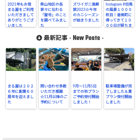
2021年もお宿
柴山地区の各
ズワイガニ漁解
Instagram #但馬
まる屋をご利用
家々に伝わる
禁2023☆今年
の風景１０００
いただきまして
「屋号」のこと
のカニシーズン
枚目！香美町に
ありがとうござ
を調べてみまし
が始まりました
帰ってきて１０
いました
た
００日が経ちま
した
New Posts
最新記事 -
-
まる屋は２０２
問い合わせ多数
9月～11月5日
駐車場整備が完
６年に創業６０
いただき感謝
までの秋プラン
了しました＆夏
周年を迎えまし
☆11月以降のご
ご予約受付開始
プラン受付開始
た
予約について
しました！
しました