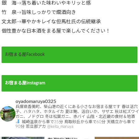
銀 海→落ち着いた味わいやキリッと感
竹 泉→旨味しっかりで燗酒向き
文太郎→華やかキレイな但馬杜氏の伝統継承
個性豊かな日本酒をまる屋で楽しんでください！
お宿まる屋Facebook
お宿まる屋Instagram
oyadomaruya0325
兵庫県香美町、柴山港の近くにある小さなお宿まる屋です
春は活穴
子、ハタハタ、ホタルイカ
夏は鮑、活白いか、サザエ
秋は紅ズワイ
ガニ、ノドグロ
冬は松葉ガニ、赤バイ
山陰・北近畿の食材＆地酒
城崎温泉から車で35分
鳥取砂丘から車で60分
天橋立から車で
90分
若旦那アカ @keita_maruya