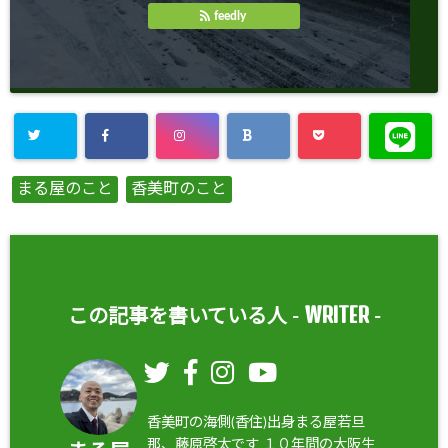
feedly
まる屋のこと
香美町のこと
WRITER
この記事を書いている人 -
-
香美町の海側(香住)出身まる屋若旦
那、藤原啓太です １０年間の大阪生