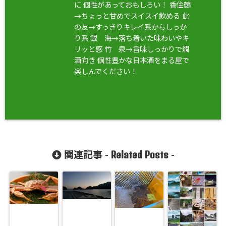
に 個性があっておもしろい！ 香住鶴
→ちょっと甘めでスイスイ飲める 此
の友→すっきりキレイ系からしっか
り系 銀 海→落ち着いた味わいやキ
リッと感 竹 泉→旨味しっかりで燗
酒向き 個性豊かな日本酒をまる屋で
楽しんでください！
Related Posts
関連記事 -
-