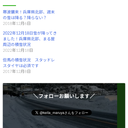
ウ
い
で
(
開
新
き
し
寒波襲来！兵庫県北部、週末
ま
い
の雪は降る？降らない？
す
ウ
)
ィ
2018年12月6日
ン
ド
2022年12月18日雪が降ってき
ウ
で
ました！兵庫県北部、まる屋
開
き
周辺の積雪状況
ま
2022年12月18日
す
)
但馬の積雪状況 スタッドレ
スタイヤは必須です
2017年12月8日
＼フォローお願いします／