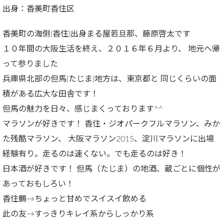
出身：香美町香住区
香美町の海側(香住)出身まる屋若旦那、藤原啓太です
１０年間の大阪生活を終え、２０１６年６月より、 地元へ帰
って参りました
兵庫県北部の但馬(たじま)地方は、東京都と 同じくらいの面
積がある広大な田舎です！
但馬の魅力を日々、感じまくっております^^
マラソンが好きです！ 香住・ジオパークフルマラソン、みか
た残酷マラソン、 大阪マラソン2015、淀川マラソンに出場
経験有り。走るのは速くない。でも走るのは好き！
日本酒が好きです！ 但馬（たじま）の地酒、蔵ごとに個性が
あっておもしろい！
香住鶴→ちょっと甘めでスイスイ飲める
此の友→すっきりキレイ系からしっかり系