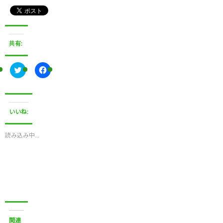
共有:
ク
F
リ
a
ッ
c
ク
e
し
b
て
o
T
o
いいね:
w
k
i
で
t
共
t
有
読み込み中…
e
す
r
る
で
に
共
は
有
ク
(
リ
新
ッ
し
ク
い
し
ウ
て
ィ
く
ン
だ
ド
さ
関連