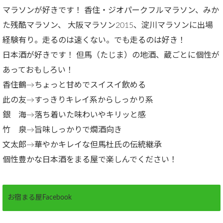
マラソンが好きです！ 香住・ジオパークフルマラソン、みか
た残酷マラソン、 大阪マラソン2015、淀川マラソンに出場
経験有り。走るのは速くない。でも走るのは好き！
日本酒が好きです！ 但馬（たじま）の地酒、蔵ごとに個性が
あっておもしろい！
香住鶴→ちょっと甘めでスイスイ飲める
此の友→すっきりキレイ系からしっかり系
銀 海→落ち着いた味わいやキリッと感
竹 泉→旨味しっかりで燗酒向き
文太郎→華やかキレイな但馬杜氏の伝統継承
個性豊かな日本酒をまる屋で楽しんでください！
お宿まる屋Facebook