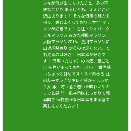
ヌキが飛び出してきたりと、多少不
便なことも あるけども、ええとこが
沢山あります！ そんな但馬の魅力を
日々、感じまくっております^^ マラ
ソンが好きです！ 香住・ジオパーク
フルマラソン みかた残酷マラソン、
大阪マラソン2015、淀川マラソンに
出場経験有り 走るのは速くない。で
も走るのは好き！ 日本酒が好きで
す！ 但馬（たじま）の地酒、蔵ごと
に 個性があっておもしろい！ 香住鶴
→ちょっと甘めでスイスイ飲める 此
の友→すっきりキレイ系からしっか
り系 銀 海→落ち着いた味わいやキ
リッと感 竹 泉→旨味しっかりで燗
酒向き 個性豊かな日本酒をまる屋で
楽しんでください！