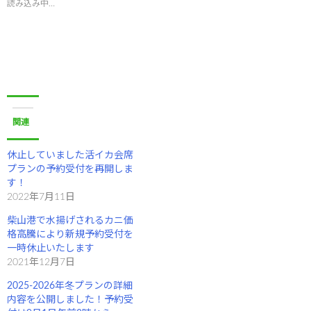
t
有
読み込み中…
e
す
r
る
で
に
共
は
有
ク
(
リ
新
ッ
し
ク
い
し
ウ
て
ィ
く
ン
だ
ド
さ
関連
ウ
い
で
(
開
新
き
し
休止していました活イカ会席
ま
い
プランの予約受付を再開しま
す
ウ
)
ィ
す！
ン
2022年7月11日
ド
ウ
で
柴山港で水揚げされるカニ価
開
き
格高騰により新規予約受付を
ま
一時休止いたします
す
)
2021年12月7日
2025-2026年冬プランの詳細
内容を公開しました！予約受