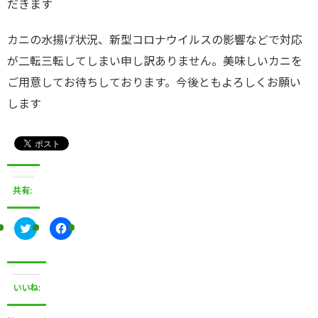
だきます
カニの水揚げ状況、新型コロナウイルスの影響などで対応
が二転三転してしまい申し訳ありません。美味しいカニを
ご用意してお待ちしております。今後ともよろしくお願い
します
共有:
ク
F
リ
a
ッ
c
ク
e
し
b
て
o
T
o
いいね:
w
k
i
で
t
共