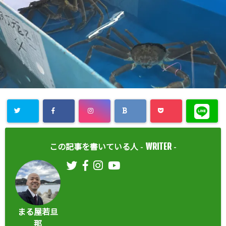
WRITER
この記事を書いている人 -
-
まる屋若旦
那