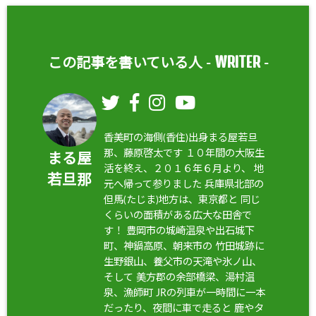
WRITER
この記事を書いている人 -
-
香美町の海側(香住)出身まる屋若旦
那、藤原啓太です １０年間の大阪生
まる屋
活を終え、２０１６年６月より、 地
若旦那
元へ帰って参りました 兵庫県北部の
但馬(たじま)地方は、東京都と 同じ
くらいの面積がある広大な田舎で
す！ 豊岡市の城崎温泉や出石城下
町、神鍋高原、朝来市の 竹田城跡に
生野銀山、養父市の天滝や氷ノ山、
そして 美方郡の余部橋梁、湯村温
泉、漁師町 JRの列車が一時間に一本
だったり、夜間に車で走ると 鹿やタ