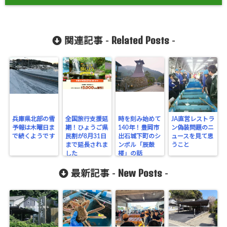
Related Posts
関連記事 -
-
兵庫県北部の雪
全国旅行支援延
時を刻み始めて
JA直営レストラ
予報は木曜日ま
期！ひょうご県
140年！豊岡市
ン偽装問題のニ
で続くようです
民割が8月31日
出石城下町のシ
ュースを見て思
まで延長されま
ンボル「辰鼓
うこと
した
楼」の話
New Posts
最新記事 -
-