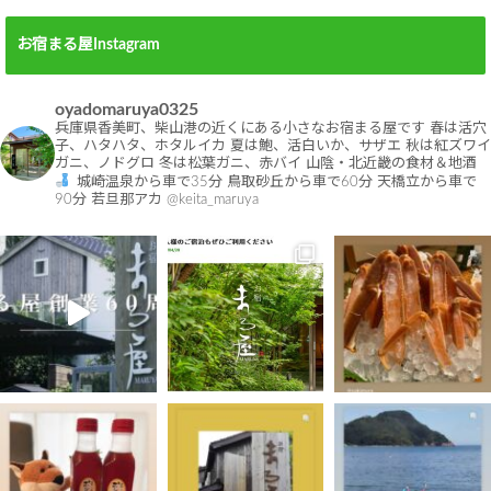
お宿まる屋Instagram
oyadomaruya0325
兵庫県香美町、柴山港の近くにある小さなお宿まる屋です
春は活穴
子、ハタハタ、ホタルイカ
夏は鮑、活白いか、サザエ
秋は紅ズワイ
ガニ、ノドグロ
冬は松葉ガニ、赤バイ
山陰・北近畿の食材＆地酒
城崎温泉から車で35分
鳥取砂丘から車で60分
天橋立から車で
90分
若旦那アカ @keita_maruya