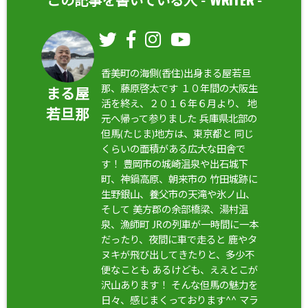
この記事を書いている人 -
-
香美町の海側(香住)出身まる屋若旦
那、藤原啓太です １０年間の大阪生
まる屋
活を終え、２０１６年６月より、 地
若旦那
元へ帰って参りました 兵庫県北部の
但馬(たじま)地方は、東京都と 同じ
くらいの面積がある広大な田舎で
す！ 豊岡市の城崎温泉や出石城下
町、神鍋高原、朝来市の 竹田城跡に
生野銀山、養父市の天滝や氷ノ山、
そして 美方郡の余部橋梁、湯村温
泉、漁師町 JRの列車が一時間に一本
だったり、夜間に車で走ると 鹿やタ
ヌキが飛び出してきたりと、多少不
便なことも あるけども、ええとこが
沢山あります！ そんな但馬の魅力を
日々、感じまくっております^^ マラ