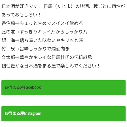
日本酒が好きです！ 但馬（たじま）の地酒、蔵ごとに個性が
あっておもしろい！
香住鶴→ちょっと甘めでスイスイ飲める
此の友→すっきりキレイ系からしっかり系
銀 海→落ち着いた味わいやキリッと感
竹 泉→旨味しっかりで燗酒向き
文太郎→華やかキレイな但馬杜氏の伝統継承
個性豊かな日本酒をまる屋で楽しんでください！
お宿まる屋Facebook
お宿まる屋Instagram