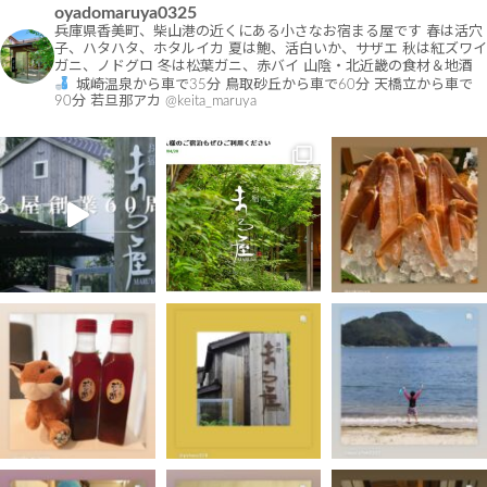
oyadomaruya0325
兵庫県香美町、柴山港の近くにある小さなお宿まる屋です
春は活穴
子、ハタハタ、ホタルイカ
夏は鮑、活白いか、サザエ
秋は紅ズワイ
ガニ、ノドグロ
冬は松葉ガニ、赤バイ
山陰・北近畿の食材＆地酒
城崎温泉から車で35分
鳥取砂丘から車で60分
天橋立から車で
90分
若旦那アカ @keita_maruya