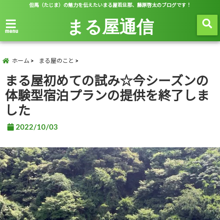
但馬（たじま）の魅力を伝えたいまる屋若旦那、藤原啓太のブログです！
まる屋通信
menu
ホーム
まる屋のこと
まる屋初めての試み☆今シーズンの
体験型宿泊プランの提供を終了しま
した
2022/10/03