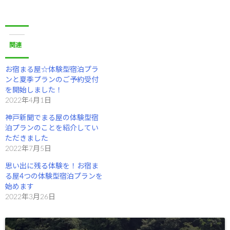
新
ッ
し
ク
い
し
ウ
て
ィ
く
ン
だ
ド
さ
関連
ウ
い
で
(
開
新
き
し
お宿まる屋☆体験型宿泊プラ
ま
い
ンと夏季プランのご予約受付
す
ウ
)
ィ
を開始しました！
ン
2022年4月1日
ド
ウ
で
神戸新聞でまる屋の体験型宿
開
き
泊プランのことを紹介してい
ま
ただきました
す
)
2022年7月5日
思い出に残る体験を！お宿ま
る屋4つの体験型宿泊プランを
始めます
2022年3月26日