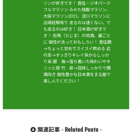
ソンが好きです！ 香住・ジオパーク
フルマラソン みかた残酷マラソン、
大阪マラソン2015、淀川マラソンに
出場経験有り 走るのは速くない。で
も走るのは好き！ 日本酒が好きで
す！ 但馬（たじま）の地酒、蔵ごと
に 個性があっておもしろい！ 香住鶴
→ちょっと甘めでスイスイ飲める 此
の友→すっきりキレイ系からしっか
り系 銀 海→落ち着いた味わいやキ
リッと感 竹 泉→旨味しっかりで燗
酒向き 個性豊かな日本酒をまる屋で
楽しんでください！
Related Posts
関連記事 -
-