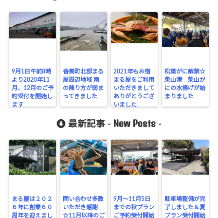
9月1日午前8時
香美町北部まる
2021年もお宿
松葉がに解禁☆
より2020年11
屋周辺地域 雨
まる屋をご利用
柴山港 柴山が
月、12月のご予
の降り方が弱ま
いただきまして
にの水揚げが始
約受付を開始し
ってきました
ありがとうござ
まりました
ます
いました
New Posts
最新記事 -
-
まる屋は２０２
問い合わせ多数
9月～11月5日
駐車場整備が完
６年に創業６０
いただき感謝
までの秋プラン
了しました＆夏
周年を迎えまし
☆11月以降のご
ご予約受付開始
プラン受付開始