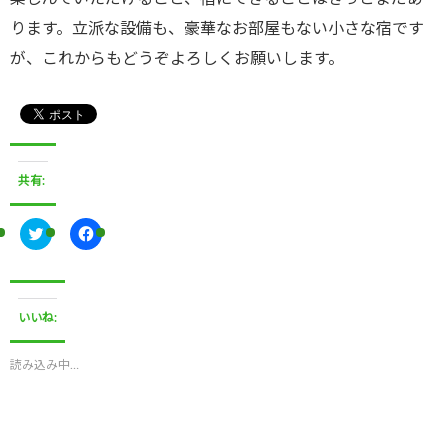
ります。立派な設備も、豪華なお部屋もない小さな宿です
が、これからもどうぞよろしくお願いします。
共有:
ク
F
リ
a
ッ
c
ク
e
し
b
て
o
T
o
いいね:
w
k
i
で
t
共
t
有
読み込み中…
e
す
r
る
で
に
共
は
有
ク
(
リ