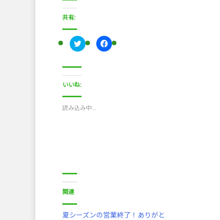
共有:
ク
F
リ
a
ッ
c
ク
e
し
b
て
o
T
o
いいね:
w
k
i
で
t
共
t
有
読み込み中…
e
す
r
る
で
に
共
は
有
ク
(
リ
新
ッ
し
ク
い
し
ウ
て
ィ
く
ン
だ
ド
さ
関連
ウ
い
で
(
開
新
き
し
夏シーズンの営業終了！ありがと