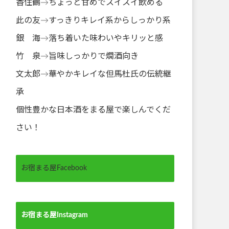
香住鶴→ちょっと甘めでスイスイ飲める
此の友→すっきりキレイ系からしっかり系
銀 海→落ち着いた味わいやキリッと感
竹 泉→旨味しっかりで燗酒向き
文太郎→華やかキレイな但馬杜氏の伝統継
承
個性豊かな日本酒をまる屋で楽しんでくだ
さい！
お宿まる屋Facebook
お宿まる屋Instagram