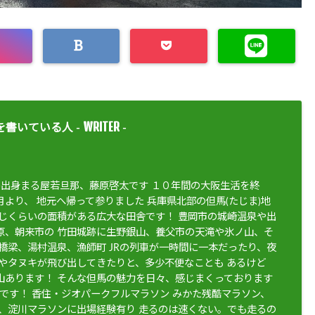
WRITER
を書いている人 -
-
住)出身まる屋若旦那、藤原啓太です １０年間の大阪生活を終
より、 地元へ帰って参りました 兵庫県北部の但馬(たじま)地
同じくらいの面積がある広大な田舎です！ 豊岡市の城崎温泉や出
原、朝来市の 竹田城跡に生野銀山、養父市の天滝や氷ノ山、そ
橋梁、湯村温泉、漁師町 JRの列車が一時間に一本だったり、夜
鹿やタヌキが飛び出してきたりと、多少不便なことも あるけど
山あります！ そんな但馬の魅力を日々、感じまくっております
きです！ 香住・ジオパークフルマラソン みかた残酷マラソン、
5、淀川マラソンに出場経験有り 走るのは速くない。でも走るの