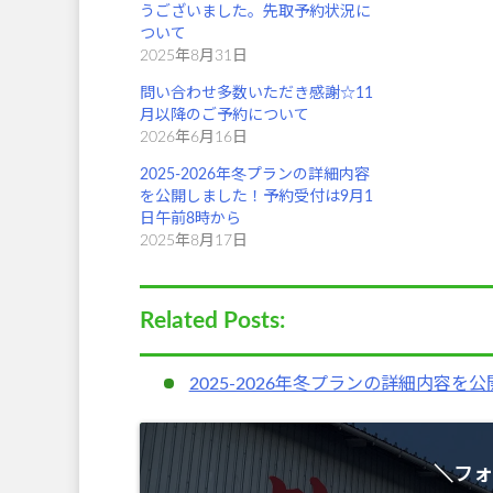
ま
い
うございました。先取予約状況に
す
ウ
)
ィ
ついて
ン
2025年8月31日
ド
ウ
で
問い合わせ多数いただき感謝☆11
開
き
月以降のご予約について
ま
2026年6月16日
す
)
2025-2026年冬プランの詳細内容
を公開しました！予約受付は9月1
日午前8時から
2025年8月17日
Related Posts:
2025-2026年冬プランの詳細内容
＼フォ