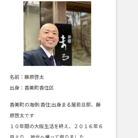
名前：藤原啓太
出身：香美町香住区
香美町の海側(香住)出身まる屋若旦那、藤
原啓太です
１０年間の大阪生活を終え、２０１６年６
月より、 地元へ帰って参りました