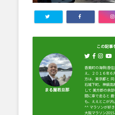
この記事
香美町の海側(香
え、２０１６年６月
方は、東京都と 
石城下町、神鍋高
まる屋若旦那
して 美方郡の余部
間に車で走ると 
も、ええとこが沢
^^ マラソンが好
大阪マラソン201