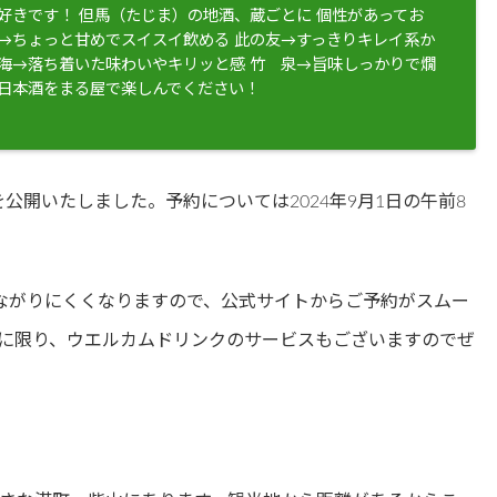
が好きです！ 但馬（たじま）の地酒、蔵ごとに 個性があってお
鶴→ちょっと甘めでスイスイ飲める 此の友→すっきりキレイ系か
 海→落ち着いた味わいやキリッと感 竹 泉→旨味しっかりで燗
な日本酒をまる屋で楽しんでください！
を公開いたしました。予約については2024年9月1日の午前8
ながりにくくなりますので、公式サイトからご予約がスムー
に限り、ウエルカムドリンクのサービスもございますのでぜ