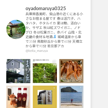
oyadomaruya0325
兵庫県香美町、柴山港の近くにある小
さなお宿まる屋です
春は活穴子、ハ
タハタ、ホタルイカ
夏は鮑、活白い
か、サザエ
秋は紅ズワイガニ、ノド
グロ
冬は松葉ガニ、赤バイ
山陰・北
近畿の食材＆地酒
城崎温泉から車
で35分
鳥取砂丘から車で60分
天橋立
から車で90分
若旦那アカ
@keita_maruya