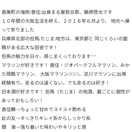
香美町の海側(香住)出身まる屋若旦那、藤原啓太です
１０年間の大阪生活を終え、２０１６年６月より、 地元へ帰
って参りました
兵庫県北部の但馬(たじま)地方は、東京都と 同じくらいの面
積がある広大な田舎です！
但馬の魅力を日々、感じまくっております^^
マラソンが好きです！ 香住・ジオパークフルマラソン、みか
た残酷マラソン、 大阪マラソン2015、淀川マラソンに出場
経験有り。走るのは速くない。でも走るのは好き！
日本酒が好きです！ 但馬（たじま）の地酒、蔵ごとに個性が
あっておもしろい！
香住鶴→ちょっと甘めでスイスイ飲める
此の友→すっきりキレイ系からしっかり系
銀 海→落ち着いた味わいやキリッと感