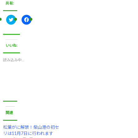
共有:
ク
F
リ
a
ッ
c
ク
e
し
b
て
o
T
o
いいね:
w
k
i
で
t
共
t
有
読み込み中…
e
す
r
る
で
に
共
は
有
ク
(
リ
新
ッ
し
ク
い
し
ウ
て
ィ
く
ン
だ
ド
さ
関連
ウ
い
で
(
開
新
き
し
松葉がに解禁！柴山港の初セ
ま
い
リは11月7日に行われます
す
ウ