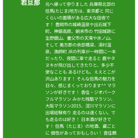
若旦那
元へ帰って参りました 兵庫県北部の
但馬(たじま)地方は、東京都と 同じ
くらいの面積がある広大な田舎で
す！ 豊岡市の城崎温泉や出石城下
町、神鍋高原、朝来市の 竹田城跡に
生野銀山、養父市の天滝や氷ノ山、
そして 美方郡の余部橋梁、湯村温
泉、漁師町 JRの列車が一時間に一本
だったり、夜間に車で走ると 鹿やタ
ヌキが飛び出してきたりと、多少不
便なことも あるけども、ええとこが
沢山あります！ そんな但馬の魅力を
日々、感じまくっております^^ マラ
ソンが好きです！ 香住・ジオパーク
フルマラソン みかた残酷マラソン、
大阪マラソン2015、淀川マラソンに
出場経験有り 走るのは速くない。で
も走るのは好き！ 日本酒が好きで
す！ 但馬（たじま）の地酒、蔵ごと
に 個性があっておもしろい！ 香住鶴