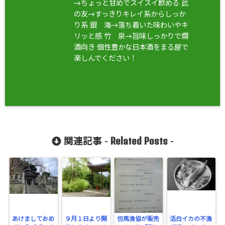
→ちょっと甘めでスイスイ飲める 此
の友→すっきりキレイ系からしっか
り系 銀 海→落ち着いた味わいやキ
リッと感 竹 泉→旨味しっかりで燗
酒向き 個性豊かな日本酒をまる屋で
楽しんでください！
Related Posts
関連記事 -
-
あけましておめ
９月１日より開
但馬漁協が販売
活白イカの不漁