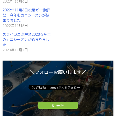
)
ィ
2020年11月6日
ン
ド
2022年11月6日松葉ガニ漁解
ウ
で
禁！今年もカニシーズンが始
開
き
まりました
ま
2022年11月6日
す
)
ズワイガニ漁解禁2023☆今年
のカニシーズンが始まりまし
た
2023年11月7日
＼フォローお願いします／
feedly