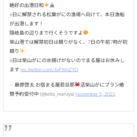
絶好の出港日和
6日に解禁される松葉がにの漁場へ向けて、本日漁船
が出港します！
隠岐島の辺りまで行くそうですよ
柴山港では解禁初日は競りがなく、7日の午前7時が初
競り
6日は柴山がにの水揚げがないのでまる屋はお休みし
ます
pic.twitter.com/JaF9IrtZYQ
— 藤原啓太 お宿まる屋若旦那
活柴山がにプラン絶
賛予約受付中 (@keita_maruya)
November 5, 2021