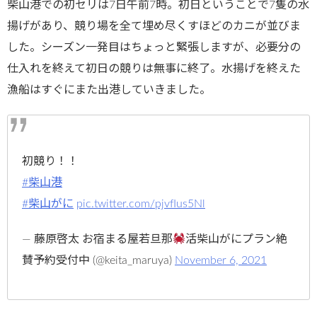
柴山港での初セリは7日午前7時。初日ということで7隻の水
揚げがあり、競り場を全て埋め尽くすほどのカニが並びま
した。シーズン一発目はちょっと緊張しますが、必要分の
仕入れを終えて初日の競りは無事に終了。水揚げを終えた
漁船はすぐにまた出港していきました。
初競り！！
#柴山港
#柴山がに
pic.twitter.com/pjvfIus5Nl
— 藤原啓太 お宿まる屋若旦那
活柴山がにプラン絶
賛予約受付中 (@keita_maruya)
November 6, 2021