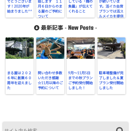
でとうございま
始します １１
している「麹の
が続いていま
す！2020年が
月６日からのま
魚醤」が伝えて
す。活イカ会席
始まりました^^
る屋のご予約に
くれること
プランでは活ス
ついて
ルメイカを提供
しています
New Posts
最新記事 -
-
まる屋は２０２
問い合わせ多数
9月～11月5日
駐車場整備が完
６年に創業６０
いただき感謝
までの秋プラン
了しました＆夏
周年を迎えまし
☆11月以降のご
ご予約受付開始
プラン受付開始
た
予約について
しました！
しました