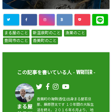
まる屋のこと
新温泉町のこと
漁業のこと
豊岡市のこと
香美町のこと
WRITER
この記事を書いている人 -
-
香美町の海側(香住)出身まる屋若旦
那、藤原啓太です １０年間の大阪生
まる屋
活を終え、２０１６年６月より、 地