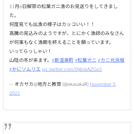
11月6日解禁の松葉ガニ漁のお見送りをしてきまし
た。
何度見ても出漁の様子はカッコいい！！
高騰の見込みのようですが、とにかく漁師のみなさん
が何事もなく漁期を終えることを願っています。
いってらっしゃい！
山陰の冬が来ます。
#新温泉町
#松葉ガニ
#カニ元浜坂
#かにソムリエ
pic.twitter.com/0j8nbAZGo5
— オカサカ@地方と教育 (@okasakaR)
November 5,
2021