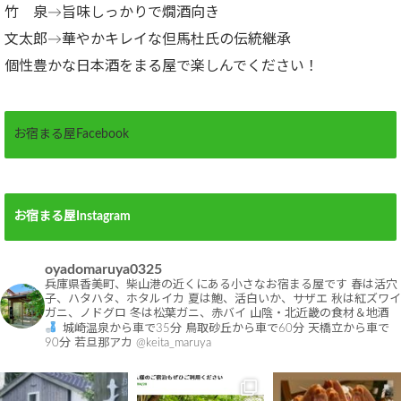
竹 泉→旨味しっかりで燗酒向き
文太郎→華やかキレイな但馬杜氏の伝統継承
個性豊かな日本酒をまる屋で楽しんでください！
お宿まる屋Facebook
お宿まる屋Instagram
oyadomaruya0325
兵庫県香美町、柴山港の近くにある小さなお宿まる屋です
春は活穴
子、ハタハタ、ホタルイカ
夏は鮑、活白いか、サザエ
秋は紅ズワイ
ガニ、ノドグロ
冬は松葉ガニ、赤バイ
山陰・北近畿の食材＆地酒
城崎温泉から車で35分
鳥取砂丘から車で60分
天橋立から車で
90分
若旦那アカ @keita_maruya