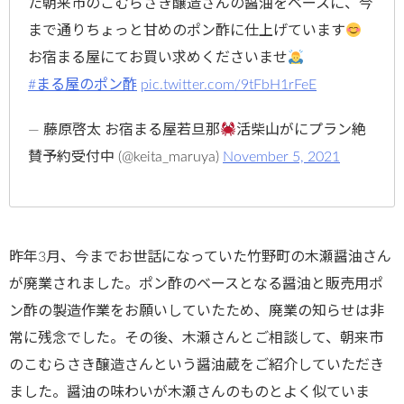
た朝来市のこむらさき醸造さんの醤油をベースに、今
まで通りちょっと甘めのポン酢に仕上げています
お宿まる屋にてお買い求めくださいませ
#まる屋のポン酢
pic.twitter.com/9tFbH1rFeE
— 藤原啓太 お宿まる屋若旦那
活柴山がにプラン絶
賛予約受付中 (@keita_maruya)
November 5, 2021
昨年3月、今までお世話になっていた竹野町の木瀬醤油さん
が廃業されました。ポン酢のベースとなる醤油と販売用ポ
ン酢の製造作業をお願いしていたため、廃業の知らせは非
常に残念でした。その後、木瀬さんとご相談して、朝来市
のこむらさき醸造さんという醤油蔵をご紹介していただき
ました。醤油の味わいが木瀬さんのものとよく似ていま