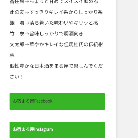
香住鶴→ちょっと甘めでスイスイ飲める
此の友→すっきりキレイ系からしっかり系
銀 海→落ち着いた味わいやキリッと感
竹 泉→旨味しっかりで燗酒向き
文太郎→華やかキレイな但馬杜氏の伝統継
承
個性豊かな日本酒をまる屋で楽しんでくだ
さい！
お宿まる屋Facebook
お宿まる屋Instagram