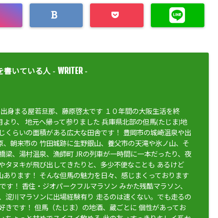
WRITER
を書いている人 -
-
住)出身まる屋若旦那、藤原啓太です １０年間の大阪生活を終
より、 地元へ帰って参りました 兵庫県北部の但馬(たじま)地
同じくらいの面積がある広大な田舎です！ 豊岡市の城崎温泉や出
原、朝来市の 竹田城跡に生野銀山、養父市の天滝や氷ノ山、そ
橋梁、湯村温泉、漁師町 JRの列車が一時間に一本だったり、夜
鹿やタヌキが飛び出してきたりと、多少不便なことも あるけど
山あります！ そんな但馬の魅力を日々、感じまくっております
きです！ 香住・ジオパークフルマラソン みかた残酷マラソン、
5、淀川マラソンに出場経験有り 走るのは速くない。でも走るの
が好きです！ 但馬（たじま）の地酒、蔵ごとに 個性があってお