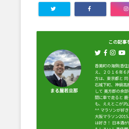
この記事
香美町の海側(香
え、２０１６年６月
方は、東京都と 
石城下町、神鍋高
まる屋若旦那
して 美方郡の余部
間に車で走ると 
も、ええとこが沢
^^ マラソンが好
大阪マラソン201
は好き！ 日本酒