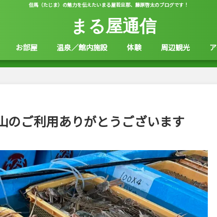
但馬（たじま）の魅力を伝えたいまる屋若旦那、藤原啓太のブログです！
まる屋通信
お部屋
温泉／館内施設
体験
周辺観光
ア
山のご利用ありがとうございます