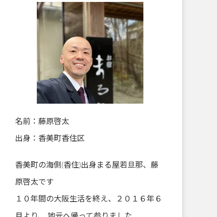
名前：藤原啓太
出身：香美町香住区
香美町の海側(香住)出身まる屋若旦那、藤
原啓太です
１０年間の大阪生活を終え、２０１６年６
月より、 地元へ帰って参りました