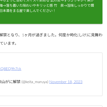
鶴→ちょっと甘めでスイスイ飲める 此の友→すっきりキレイ系か
 海→落ち着いた味わいやキリッと感 竹 泉→旨味しっかりで燗
な日本酒をまる屋で楽しんでください！
が解禁となり、1ヶ月が過ぎました。何度か時化(しけ)に見舞わ
ています。
m/RQ8EQ9h7ck
山がに解禁 (@keita_maruya)
November 18, 2023