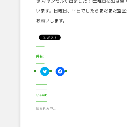
き(キャンセルが出ました！)土曜日宿泊は
います。日曜日、平日でしたらまだまだ空室
お願いします。
共有:
ク
F
リ
a
ッ
c
ク
e
し
b
て
o
T
o
いいね:
w
k
i
で
t
共
t
有
読み込み中…
e
す
r
る
で
に
共
は
有
ク