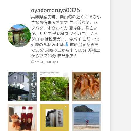
oyadomaruya0325
兵庫県香美町、柴山港の近くにある小
さなお宿まる屋です
春は活穴子、ハ
タハタ、ホタルイカ
夏は鮑、活白い
か、サザエ
秋は紅ズワイガニ、ノド
グロ
冬は松葉ガニ、赤バイ
山陰・北
近畿の食材＆地酒
城崎温泉から車
で35分
鳥取砂丘から車で60分
天橋立
から車で90分
若旦那アカ
@keita_maruya