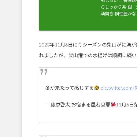
もしろい！ 香住
らしっかり系 銀
酒向き 個性豊か
2023年11月6日に今シーズンの柴山がに漁
れましたが、柴山港での水揚げは順調に続い
冬が来たって感じする
pic.twitter.co
— 藤原啓太 お宿まる屋若旦那
11月6日柴