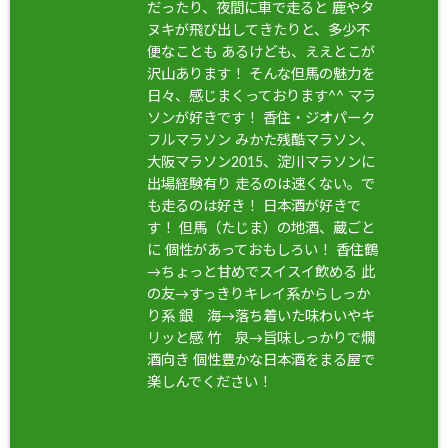
だったり、夜間に車で走ると 鹿やタ
ヌキが飛び出してきたりと、多少不
便なことも あるけども、ええとこが
沢山あります！ そんな但馬の魅力を
日々、感じまくっております^^ マラ
ソンが好きです！ 香住・ジオパーク
フルマラソン みかた残酷マラソン、
大阪マラソン2015、淀川マラソンに
出場経験有り 走るのは速くない。で
も走るのは好き！ 日本酒が好きで
す！ 但馬（たじま）の地酒、蔵ごと
に 個性があっておもしろい！ 香住鶴
→ちょっと甘めでスイスイ飲める 此
の友→すっきりキレイ系からしっか
り系 銀 海→落ち着いた味わいやキ
リッと感 竹 泉→旨味しっかりで燗
酒向き 個性豊かな日本酒をまる屋で
楽しんでください！