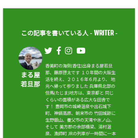
WRITER
この記事を書いている人 -
-
香美町の海側(香住)出身まる屋若旦
那、藤原啓太です １０年間の大阪生
まる屋
活を終え、２０１６年６月より、 地
若旦那
元へ帰って参りました 兵庫県北部の
但馬(たじま)地方は、東京都と 同じ
くらいの面積がある広大な田舎で
す！ 豊岡市の城崎温泉や出石城下
町、神鍋高原、朝来市の 竹田城跡に
生野銀山、養父市の天滝や氷ノ山、
そして 美方郡の余部橋梁、湯村温
泉、漁師町 JRの列車が一時間に一本