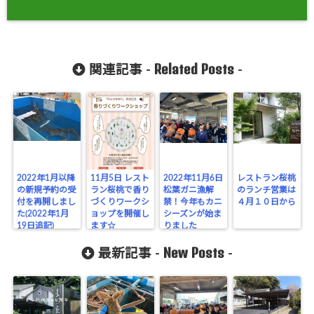
Related Posts
関連記事 -
-
2022年1月以降
11月5日 レスト
2022年11月6日
レストラン桜桃
の新規予約の受
ラン桜桃で香り
松葉ガニ漁解
のランチ営業は
付を再開しまし
づくりワークシ
禁！今年もカニ
４月１０日から
た(2022年1月
ョップを開催し
シーズンが始ま
19日追記)
ます☆
りました
New Posts
最新記事 -
-