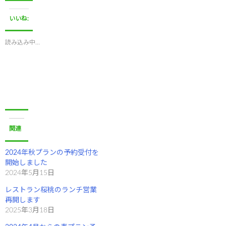
し
b
て
o
T
o
いいね:
w
k
i
で
t
共
t
有
読み込み中…
e
す
r
る
で
に
共
は
有
ク
(
リ
新
ッ
し
ク
い
し
ウ
て
ィ
く
ン
だ
ド
さ
関連
ウ
い
で
(
開
新
き
し
2024年秋プランの予約受付を
ま
い
開始しました
す
ウ
)
ィ
2024年5月15日
ン
ド
レストラン桜桃のランチ営業
ウ
で
再開します
開
き
2025年3月18日
ま
す