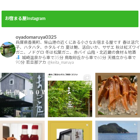
お宿まる屋Instagram
oyadomaruya0325
兵庫県香美町、柴山港の近くにある小さなお宿まる屋です
春は活穴
子、ハタハタ、ホタルイカ
夏は鮑、活白いか、サザエ
秋は紅ズワイ
ガニ、ノドグロ
冬は松葉ガニ、赤バイ
山陰・北近畿の食材＆地酒
城崎温泉から車で35分
鳥取砂丘から車で60分
天橋立から車で
90分
若旦那アカ @keita_maruya