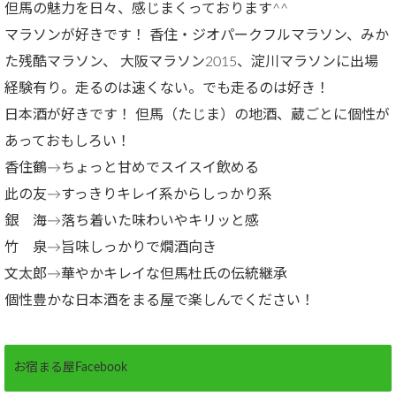
但馬の魅力を日々、感じまくっております^^
マラソンが好きです！ 香住・ジオパークフルマラソン、みか
た残酷マラソン、 大阪マラソン2015、淀川マラソンに出場
経験有り。走るのは速くない。でも走るのは好き！
日本酒が好きです！ 但馬（たじま）の地酒、蔵ごとに個性が
あっておもしろい！
香住鶴→ちょっと甘めでスイスイ飲める
此の友→すっきりキレイ系からしっかり系
銀 海→落ち着いた味わいやキリッと感
竹 泉→旨味しっかりで燗酒向き
文太郎→華やかキレイな但馬杜氏の伝統継承
個性豊かな日本酒をまる屋で楽しんでください！
お宿まる屋Facebook