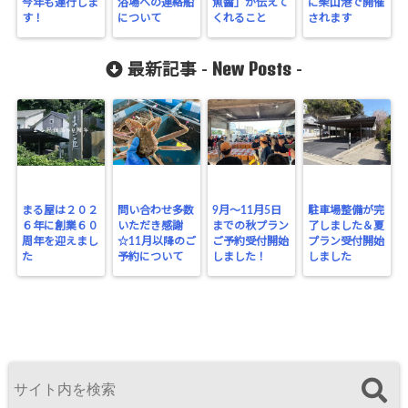
今年も運行しま
浴場への連絡船
魚醤」が伝えて
に柴山港で開催
す！
について
くれること
されます
New Posts
最新記事 -
-
まる屋は２０２
問い合わせ多数
9月～11月5日
駐車場整備が完
６年に創業６０
いただき感謝
までの秋プラン
了しました＆夏
周年を迎えまし
☆11月以降のご
ご予約受付開始
プラン受付開始
た
予約について
しました！
しました