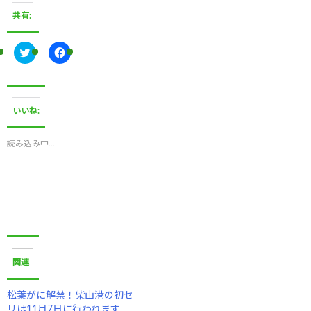
共有:
ク
F
リ
a
ッ
c
ク
e
し
b
て
o
T
o
いいね:
w
k
i
で
t
共
t
有
読み込み中…
e
す
r
る
で
に
共
は
有
ク
(
リ
新
ッ
し
ク
い
し
ウ
て
ィ
く
ン
だ
ド
さ
関連
ウ
い
で
(
開
新
き
し
松葉がに解禁！柴山港の初セ
ま
い
リは11月7日に行われます