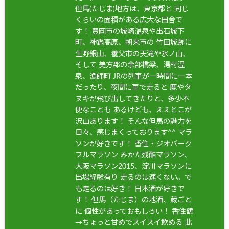
但馬(たじま)地方は、東京都と 同じ
くらいの面積がある広大な田舎で
す！ 豊岡市の城崎温泉や出石城下
町、神鍋高原、朝来市の 竹田城跡に
生野銀山、養父市の天滝や氷ノ山、
そして 美方郡の余部橋梁、湯村温
泉、漁師町 JRの列車が一時間に一本
だったり、夜間に車で走ると 鹿やタ
ヌキが飛び出してきたりと、多少不
便なことも あるけども、ええとこが
沢山あります！ そんな但馬の魅力を
日々、感じまくっております^^ マラ
ソンが好きです！ 香住・ジオパーク
フルマラソン みかた残酷マラソン、
大阪マラソン2015、淀川マラソンに
出場経験有り 走るのは速くない。で
も走るのは好き！ 日本酒が好きで
す！ 但馬（たじま）の地酒、蔵ごと
に 個性があっておもしろい！ 香住鶴
→ちょっと甘めでスイスイ飲める 此