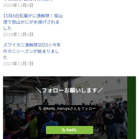
す
ウ
)
ィ
2020年11月6日
ン
ド
11月6日松葉がに漁解禁！柴山
ウ
で
港で柴山がにが水揚げされま
開
き
した
ま
2018年11月6日
す
)
ズワイガニ漁解禁2023☆今年
のカニシーズンが始まりまし
た
2023年11月7日
＼フォローお願いします／
feedly