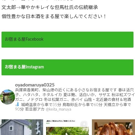
文太郎→華やかキレイな但馬杜氏の伝統継承
個性豊かな日本酒をまる屋で楽しんでください！
お宿まる屋Facebook
お宿まる屋Instagram
oyadomaruya0325
兵庫県香美町、柴山港の近くにある小さなお宿まる屋です
春は活穴
子、ハタハタ、ホタルイカ
夏は鮑、活白いか、サザエ
秋は紅ズワイ
ガニ、ノドグロ
冬は松葉ガニ、赤バイ
山陰・北近畿の食材＆地酒
城崎温泉から車で35分
鳥取砂丘から車で60分
天橋立から車で
90分
若旦那アカ @keita_maruya