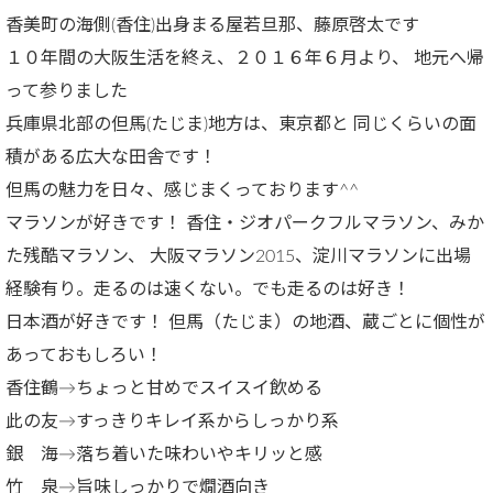
香美町の海側(香住)出身まる屋若旦那、藤原啓太です
１０年間の大阪生活を終え、２０１６年６月より、 地元へ帰
って参りました
兵庫県北部の但馬(たじま)地方は、東京都と 同じくらいの面
積がある広大な田舎です！
但馬の魅力を日々、感じまくっております^^
マラソンが好きです！ 香住・ジオパークフルマラソン、みか
た残酷マラソン、 大阪マラソン2015、淀川マラソンに出場
経験有り。走るのは速くない。でも走るのは好き！
日本酒が好きです！ 但馬（たじま）の地酒、蔵ごとに個性が
あっておもしろい！
香住鶴→ちょっと甘めでスイスイ飲める
此の友→すっきりキレイ系からしっかり系
銀 海→落ち着いた味わいやキリッと感
竹 泉→旨味しっかりで燗酒向き