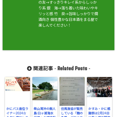
の友→すっきりキレイ系からしっか
り系 銀 海→落ち着いた味わいやキ
リッと感 竹 泉→旨味しっかりで燗
酒向き 個性豊かな日本酒をまる屋で
楽しんでください！
Related Posts
関連記事 -
-
かにバス香住ラ
柴山湾沖の無人
但馬漁協が販売
かすみ・かに感
イナー2024☆
島 臼ヶ浦海水
している「麹の
謝祭は2月24日