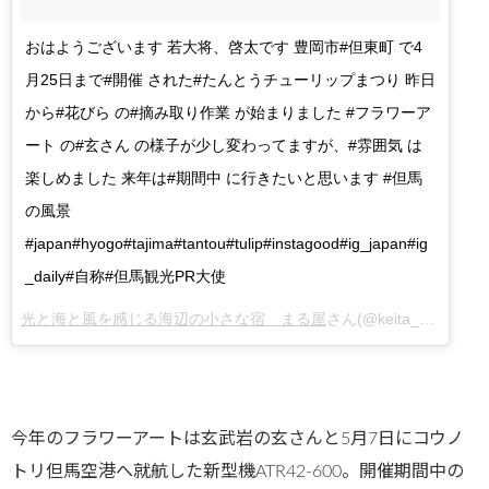
おはようございます 若大将、啓太です 豊岡市#但東町 で4
月25日まで#開催 された#たんとうチューリップまつり 昨日
から#花びら の#摘み取り作業 が始まりました #フラワーア
ート の#玄さん の様子が少し変わってますが、#雰囲気 は
楽しめました 来年は#期間中 に行きたいと思います #但馬
の風景
#japan#hyogo#tajima#tantou#tulip#instagood#ig_japan#ig
_daily#自称#但馬観光PR大使
光と海と風を感じる海辺の小さな宿 まる屋
さん(@keita_maruya)がシェアした投稿 –
今年のフラワーアートは玄武岩の玄さんと5月7日にコウノ
トリ但馬空港へ就航した新型機ATR42-600。開催期間中の