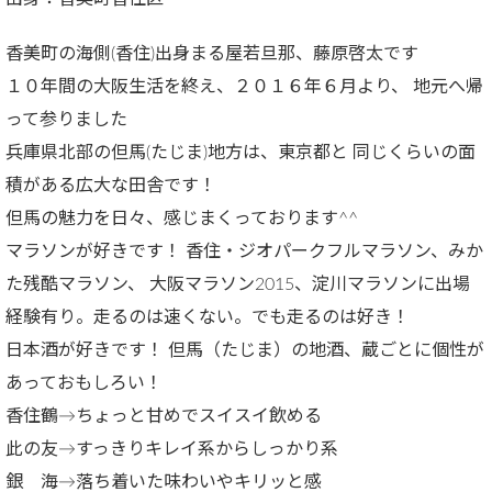
香美町の海側(香住)出身まる屋若旦那、藤原啓太です
１０年間の大阪生活を終え、２０１６年６月より、 地元へ帰
って参りました
兵庫県北部の但馬(たじま)地方は、東京都と 同じくらいの面
積がある広大な田舎です！
但馬の魅力を日々、感じまくっております^^
マラソンが好きです！ 香住・ジオパークフルマラソン、みか
た残酷マラソン、 大阪マラソン2015、淀川マラソンに出場
経験有り。走るのは速くない。でも走るのは好き！
日本酒が好きです！ 但馬（たじま）の地酒、蔵ごとに個性が
あっておもしろい！
香住鶴→ちょっと甘めでスイスイ飲める
此の友→すっきりキレイ系からしっかり系
銀 海→落ち着いた味わいやキリッと感