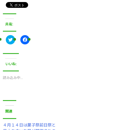
共有:
ク
F
リ
a
ッ
c
ク
e
し
b
て
o
T
o
いいね:
w
k
i
で
t
共
t
有
読み込み中…
e
す
r
る
で
に
共
は
有
ク
(
リ
新
ッ
し
ク
い
し
関連
ウ
て
ィ
く
ン
だ
ド
さ
４月１４日は菓子祭前日祭と
ウ
い