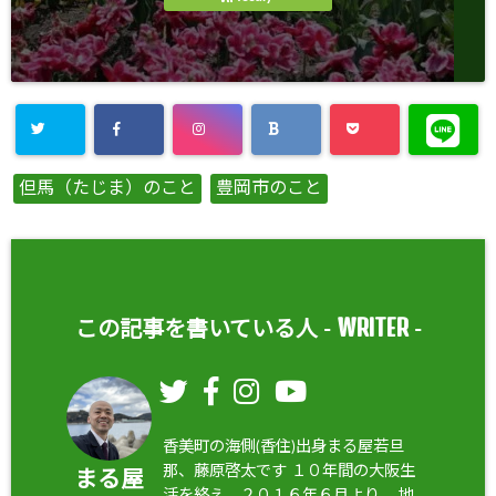
但馬（たじま）のこと
豊岡市のこと
WRITER
この記事を書いている人 -
-
香美町の海側(香住)出身まる屋若旦
那、藤原啓太です １０年間の大阪生
まる屋
活を終え、２０１６年６月より、 地