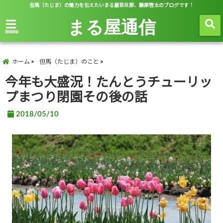
但馬（たじま）の魅力を伝えたいまる屋若旦那、藤原啓太のブログです！
まる屋通信
menu
ホーム
但馬（たじま）のこと
今年も大盛況！たんとうチューリッ
プまつり閉園その後の話
2018/05/10