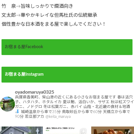
竹 泉→旨味しっかりで燗酒向き
文太郎→華やかキレイな但馬杜氏の伝統継承
個性豊かな日本酒をまる屋で楽しんでください！
お宿まる屋Facebook
お宿まる屋Instagram
oyadomaruya0325
兵庫県香美町、柴山港の近くにある小さなお宿まる屋です
春は活穴
子、ハタハタ、ホタルイカ
夏は鮑、活白いか、サザエ
秋は紅ズワイ
ガニ、ノドグロ
冬は松葉ガニ、赤バイ
山陰・北近畿の食材＆地酒
城崎温泉から車で35分
鳥取砂丘から車で60分
天橋立から車で
90分
若旦那アカ @keita_maruya