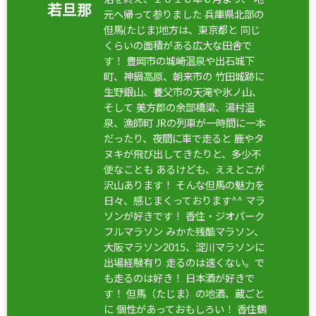
若旦那
元へ帰って参りました 兵庫県北部の
但馬(たじま)地方は、東京都と 同じ
くらいの面積がある広大な田舎で
す！ 豊岡市の城崎温泉や出石城下
町、神鍋高原、朝来市の 竹田城跡に
生野銀山、養父市の天滝や氷ノ山、
そして 美方郡の余部橋梁、湯村温
泉、漁師町 JRの列車が一時間に一本
だったり、夜間に車で走ると 鹿やタ
ヌキが飛び出してきたりと、多少不
便なことも あるけども、ええとこが
沢山あります！ そんな但馬の魅力を
日々、感じまくっております^^ マラ
ソンが好きです！ 香住・ジオパーク
フルマラソン みかた残酷マラソン、
大阪マラソン2015、淀川マラソンに
出場経験有り 走るのは速くない。で
も走るのは好き！ 日本酒が好きで
す！ 但馬（たじま）の地酒、蔵ごと
に 個性があっておもしろい！ 香住鶴