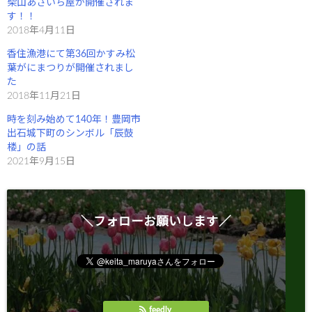
柴山あさいち屋が開催されま
で
(
開
新
す！！
き
し
2018年4月11日
ま
い
す
ウ
)
ィ
香住漁港にて第36回かすみ松
ン
葉がにまつりが開催されまし
ド
ウ
た
で
2018年11月21日
開
き
ま
時を刻み始めて140年！豊岡市
す
)
出石城下町のシンボル「辰鼓
楼」の話
2021年9月15日
＼フォローお願いします／
feedly