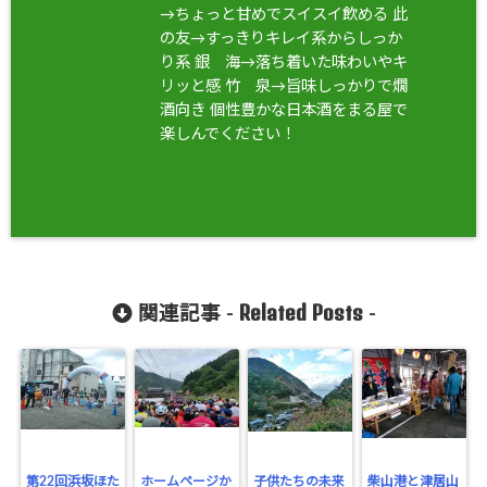
→ちょっと甘めでスイスイ飲める 此
の友→すっきりキレイ系からしっか
り系 銀 海→落ち着いた味わいやキ
リッと感 竹 泉→旨味しっかりで燗
酒向き 個性豊かな日本酒をまる屋で
楽しんでください！
Related Posts
関連記事 -
-
第22回浜坂ほた
ホームページか
子供たちの未来
柴山港と津居山