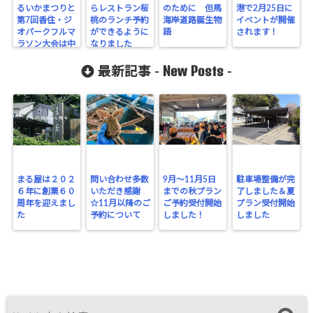
るいかまつりと
らレストラン桜
のために 但馬
港で2月25日に
第7回香住・ジ
桃のランチ予約
海岸道路誕生物
イベントが開催
オパークフルマ
ができるように
語
されます！
ラソン大会は中
なりました
止です
New Posts
最新記事 -
-
まる屋は２０２
問い合わせ多数
9月～11月5日
駐車場整備が完
６年に創業６０
いただき感謝
までの秋プラン
了しました＆夏
周年を迎えまし
☆11月以降のご
ご予約受付開始
プラン受付開始
た
予約について
しました！
しました